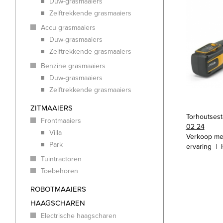
Duw-grasmaaiers
Zelftrekkende grasmaaiers
Accu grasmaaiers
Duw-grasmaaiers
Zelftrekkende grasmaaiers
Benzine grasmaaiers
Duw-grasmaaiers
Zelftrekkende grasmaaiers
ZITMAAIERS
Torhoutses
Frontmaaiers
02 24
Villa
Verkoop me
Park
ervaring | 
Tuintractoren
Toebehoren
ROBOTMAAIERS
HAAGSCHAREN
Electrische haagscharen