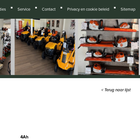
■
■
■
■
ies
Service
Contact
Privacy en cookie beleid
Sitemap
< Terug naar lijst
4Ah