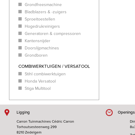
Grondfreesmachine
Bladblazers & -zuigers
Sproeitoestellen
Hogedrukreinigers
Generatoren & compressoren
Kantensnijder
Doorslijpmachines
Grondboren
COMBIWERKTUIGEN / VERSATOOL
Stihl combiwerktuigen
Honda Versatool
Stiga Multitool
Ligging
Openings
Carron Tuinmachines Cédric Carron
Din
Torhoutsesteenweg 299
8u
8210 Zedelgem