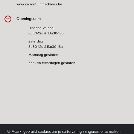
www.carrontuinmachines.be
Openingsuren
Dinsdag-Vrijdag:
8u30-12u & 13u30-18u
Zaterdag:
8u30-12u &13u30-16u
Maandag gesloten
Zon- en feestdagen gesloten
🍪 Acarki gebruikt cookies om je surfervaring aangenamer te maken.