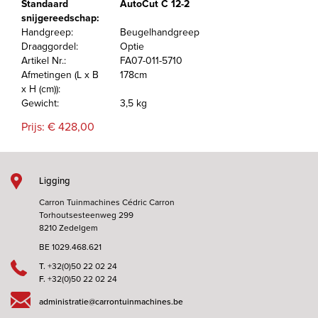
Standaard
AutoCut C 12-2
snijgereedschap:
Handgreep:
Beugelhandgreep
Draaggordel:
Optie
Artikel Nr.:
FA07-011-5710
Afmetingen (L x B
178cm
x H (cm)):
Gewicht:
3,5 kg
Prijs: € 428,00
Ligging
Carron Tuinmachines Cédric Carron
Torhoutsesteenweg 299
8210 Zedelgem
BE 1029.468.621
T.
+32(0)50 22 02 24
F.
+32(0)50 22 02 24
administratie@carrontuinmachines.be