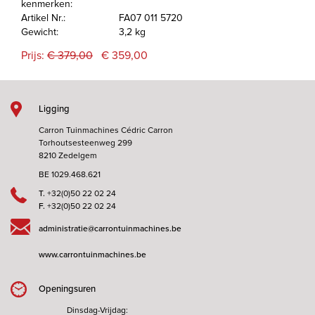
kenmerken:
Artikel Nr.:
FA07 011 5720
Gewicht:
3,2 kg
Prijs:
€ 379,00
€ 359,00
Ligging
Carron Tuinmachines Cédric Carron
Torhoutsesteenweg 299
8210 Zedelgem
BE 1029.468.621
T.
+32(0)50 22 02 24
F.
+32(0)50 22 02 24
administratie@carrontuinmachines.be
www.carrontuinmachines.be
Openingsuren
Dinsdag-Vrijdag: