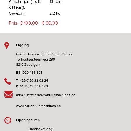
Afmetingen (L x B
131 cm
x H (cm)):
Gewicht:
2,2 kg
Prijs:
€ 109,00
€ 99,00
Ligging
Carron Tuinmachines Cédric Carron
Torhoutsesteenweg 299
8210 Zedelgem
BE 1029.468.621
T.
+32(0)50 22 02 24
F.
+32(0)50 22 02 24
administratie@carrontuinmachines.be
www.carrontuinmachines.be
Openingsuren
Dinsdag-Vrijdag: