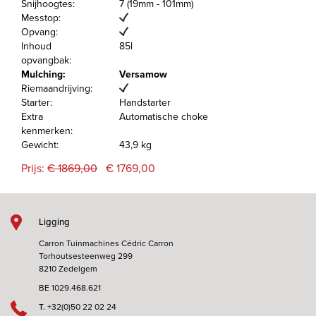
Snijhoogtes:
7 (19mm - 101mm)
Messtop:
Opvang:
Inhoud
85l
opvangbak:
Mulching:
Versamow
Riemaandrijving:
Starter:
Handstarter
Extra
Automatische choke
kenmerken:
Gewicht:
43,9 kg
Prijs:
€ 1869,00
€ 1769,00
Ligging
Carron Tuinmachines Cédric Carron
Torhoutsesteenweg 299
8210 Zedelgem
BE 1029.468.621
T.
+32(0)50 22 02 24