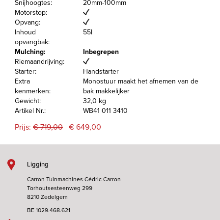
Snijhoogtes:
20mm-100mm
Motorstop:
Opvang:
Inhoud
55l
opvangbak:
Mulching:
Inbegrepen
Riemaandrijving:
Starter:
Handstarter
Extra
Monostuur maakt het afnemen van de
kenmerken:
bak makkelijker
Gewicht:
32,0 kg
Artikel Nr.:
WB41 011 3410
Prijs:
€ 719,00
€ 649,00
Ligging
Carron Tuinmachines Cédric Carron
Torhoutsesteenweg 299
8210 Zedelgem
BE 1029.468.621