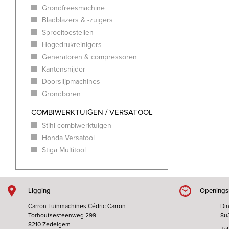
Grondfreesmachine
Bladblazers & -zuigers
Sproeitoestellen
Hogedrukreinigers
Generatoren & compressoren
Kantensnijder
Doorslijpmachines
Grondboren
COMBIWERKTUIGEN / VERSATOOL
Stihl combiwerktuigen
Honda Versatool
Stiga Multitool
Ligging
Openings
Carron Tuinmachines Cédric Carron
Din
Torhoutsesteenweg 299
8u
8210 Zedelgem