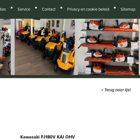
■
■
■
■
ies
Service
Contact
Privacy en cookie beleid
Sitemap
< Terug naar lijst
Kawasaki FJ180V KAI OHV