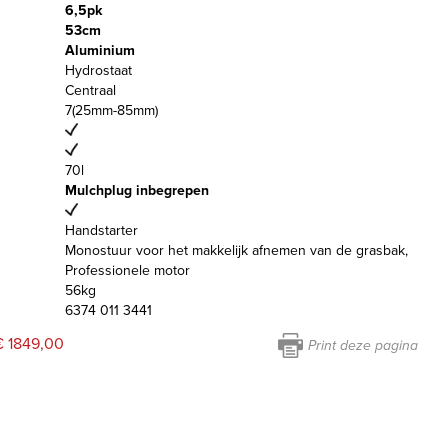
6,5pk
53cm
Aluminium
Hydrostaat
Centraal
7(25mm-85mm)
70l
Mulchplug inbegrepen
Handstarter
Monostuur voor het makkelijk afnemen van de grasbak,
Professionele motor
56kg
6374 011 3441
€ 1849,00
Print deze pagina