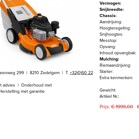
Vermogen:
Snijbreedte:
Chassis:
Aandrijving:
Hoogteregeling:
Snijhoogtes:
Messtop:
Opvang:
Inhoud opvangbak:
Mulching:
Riemaandrijving:
Starter:
teenweg 299 | 8210 Zedelgem |
T.
+32(0)50 22
Extra kenmerken:
t advies | Onderhoud met
Gewicht:
Herstelling met garantie
Artikel Nr.:
Prijs:
€ 1999,00