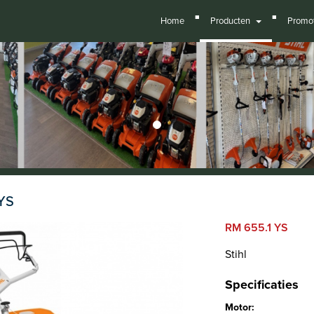
■
■
Home
Producten
Promot
YS
RM 655.1 YS
Stihl
Specificaties
Motor: