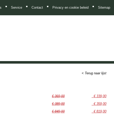
■
■
■
■
ies
Service
Contact
Privacy en cookie beleid
Sitemap
< Terug naar lijst
€ 369,00
€ 339,00
€ 389,00
€ 359,00
€ 849,00
€ 819,00