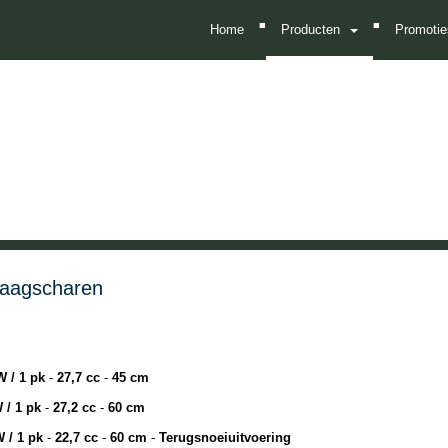
■
■
Home
Producten
Promot
haagscharen
 / 1 pk
-
27,7 cc
-
45 cm
/ 1 pk
-
27,2 cc
-
60 cm
/ 1 pk
-
22,7 cc
-
60 cm
-
Terugsnoeiuitvoering