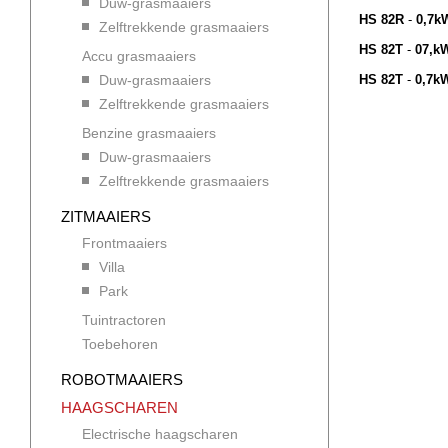
Duw-grasmaaiers
HS 82R
-
0,7kW 
Zelftrekkende grasmaaiers
HS 82T
-
07,kW 
Accu grasmaaiers
Duw-grasmaaiers
HS 82T
-
0,7kW 
Zelftrekkende grasmaaiers
Benzine grasmaaiers
Duw-grasmaaiers
Zelftrekkende grasmaaiers
ZITMAAIERS
Frontmaaiers
Villa
Park
Tuintractoren
Toebehoren
ROBOTMAAIERS
HAAGSCHAREN
Electrische haagscharen