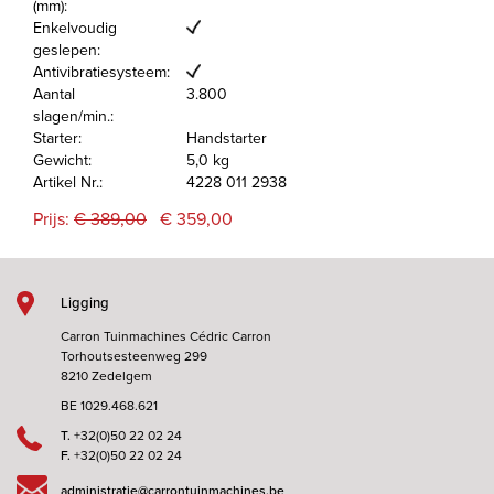
(mm):
Enkelvoudig
geslepen:
Antivibratiesysteem:
Aantal
3.800
slagen/min.:
Starter:
Handstarter
Gewicht:
5,0 kg
Artikel Nr.:
4228 011 2938
Prijs:
€ 389,00
€ 359,00
Ligging
Carron Tuinmachines Cédric Carron
Torhoutsesteenweg 299
8210 Zedelgem
BE 1029.468.621
T.
+32(0)50 22 02 24
F.
+32(0)50 22 02 24
administratie@carrontuinmachines.be