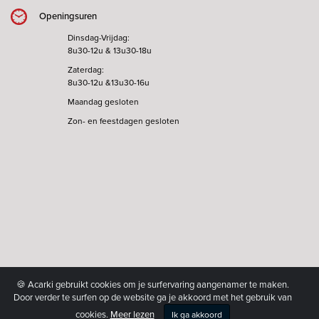
Openingsuren
Dinsdag-Vrijdag:
8u30-12u & 13u30-18u
Zaterdag:
8u30-12u &13u30-16u
Maandag gesloten
Zon- en feestdagen gesloten
🍪 Acarki gebruikt cookies om je surfervaring aangenamer te maken.
Door verder te surfen op de website ga je akkoord met het gebruik van
cookies.
Meer lezen
Ik ga akkoord