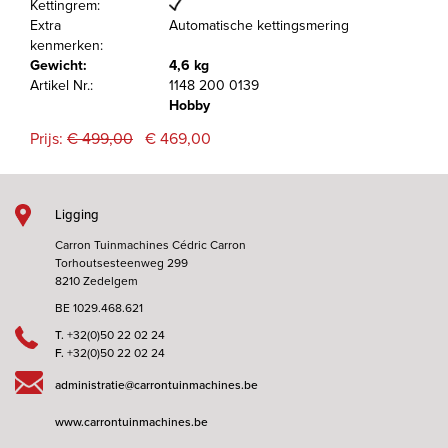
Kettingrem:
Extra
Automatische kettingsmering
kenmerken:
Gewicht:
4,6 kg
Artikel Nr.:
1148 200 0139
Hobby
Prijs:
€ 499,00
€ 469,00
Ligging
Carron Tuinmachines Cédric Carron
Torhoutsesteenweg 299
8210 Zedelgem
BE 1029.468.621
T.
+32(0)50 22 02 24
F.
+32(0)50 22 02 24
administratie@carrontuinmachines.be
www.carrontuinmachines.be