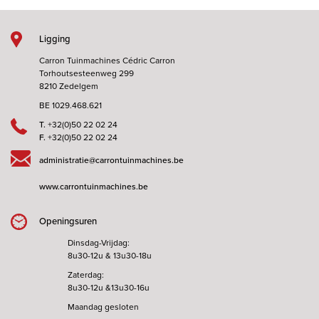
Ligging
Carron Tuinmachines Cédric Carron
Torhoutsesteenweg 299
8210 Zedelgem
BE 1029.468.621
T.
+32(0)50 22 02 24
F.
+32(0)50 22 02 24
administratie@carrontuinmachines.be
www.carrontuinmachines.be
Openingsuren
Dinsdag-Vrijdag:
8u30-12u & 13u30-18u
Zaterdag:
8u30-12u &13u30-16u
Maandag gesloten