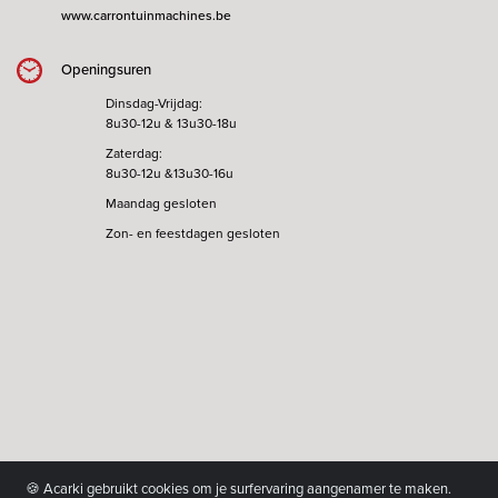
www.carrontuinmachines.be
Openingsuren
Dinsdag-Vrijdag:
8u30-12u & 13u30-18u
Zaterdag:
8u30-12u &13u30-16u
Maandag gesloten
Zon- en feestdagen gesloten
🍪 Acarki gebruikt cookies om je surfervaring aangenamer te maken.