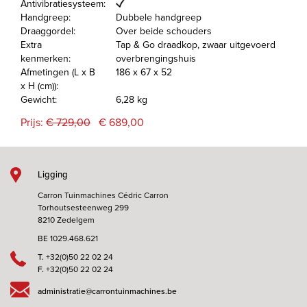
Antivibratiesysteem:
Handgreep:
Dubbele handgreep
Draaggordel:
Over beide schouders
Extra
Tap & Go draadkop, zwaar uitgevoerd
kenmerken:
overbrengingshuis
Afmetingen (L x B
186 x 67 x 52
x H (cm)):
Gewicht:
6,28 kg
Prijs:
€ 729,00
€ 689,00
Ligging
Carron Tuinmachines Cédric Carron
Torhoutsesteenweg 299
8210 Zedelgem
BE 1029.468.621
T.
+32(0)50 22 02 24
F.
+32(0)50 22 02 24
administratie@carrontuinmachines.be