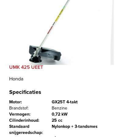
UMK 425 UEET
Honda
Specificaties
Motor:
GX25T 4-takt
Brandstof:
Benzine
Vermogen:
0,72 kW
Cilinderinhoud:
25 cc
Standaard
Nylonkop + 3-tandsmes
snijgereedschap: