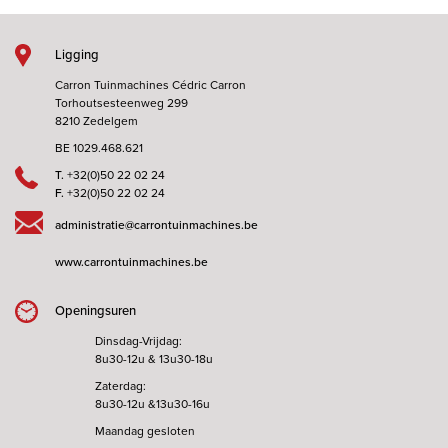
Ligging
Carron Tuinmachines Cédric Carron
Torhoutsesteenweg 299
8210 Zedelgem
BE 1029.468.621
T.
+32(0)50 22 02 24
F.
+32(0)50 22 02 24
administratie@carrontuinmachines.be
www.carrontuinmachines.be
Openingsuren
Dinsdag-Vrijdag:
8u30-12u & 13u30-18u
Zaterdag:
8u30-12u &13u30-16u
Maandag gesloten