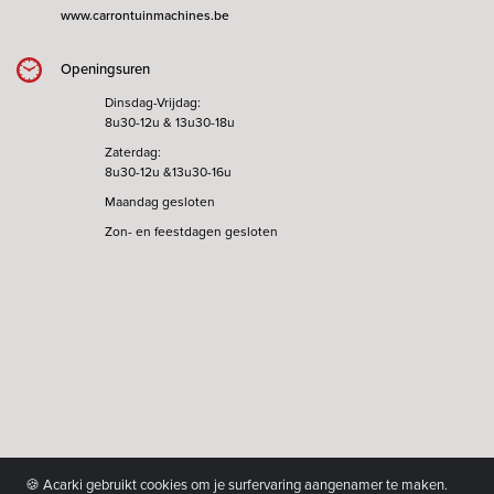
www.carrontuinmachines.be
Openingsuren
Dinsdag-Vrijdag:
8u30-12u & 13u30-18u
Zaterdag:
8u30-12u &13u30-16u
Maandag gesloten
Zon- en feestdagen gesloten
🍪 Acarki gebruikt cookies om je surfervaring aangenamer te maken.