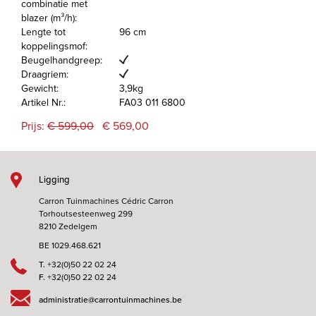
combinatie met
blazer (m³/h):
Lengte tot
96 cm
koppelingsmof:
Beugelhandgreep:
Draagriem:
Gewicht:
3,9kg
Artikel Nr.:
FA03 011 6800
Prijs:
€ 599,00
€ 569,00
Ligging
Carron Tuinmachines Cédric Carron
Torhoutsesteenweg 299
8210 Zedelgem
BE 1029.468.621
T.
+32(0)50 22 02 24
F.
+32(0)50 22 02 24
administratie@carrontuinmachines.be