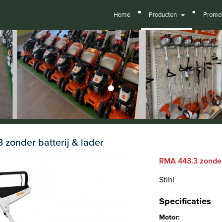
■
■
Home
Producten
Promot
 zonder batterij & lader
RMA 443.3 zonder 
Stihl
Specificaties
Motor: