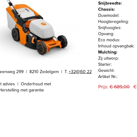
Snijbreedte:
Chassis:
Duwmodel:
Hoogteregeling:
Snijhoogtes:
Opvang:
Eco modus:
Inhoud opvangbak:
Mulching:
Zij uitworp:
Starter:
Gewicht:
teenweg 299 | 8210 Zedelgem |
T.
+32(0)50 22
Artikel Nr.:
t advies | Onderhoud met
Prijs:
€ 689,00
€
Herstelling met garantie