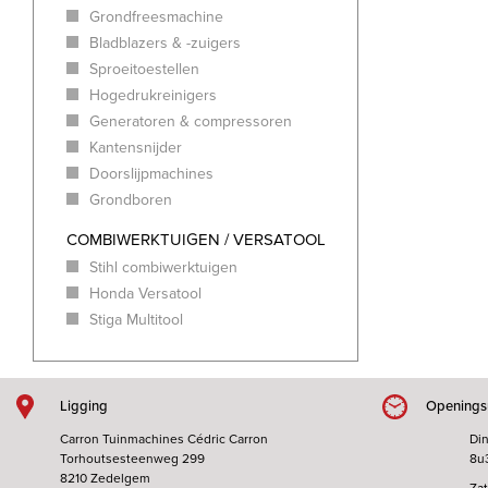
Grondfreesmachine
Bladblazers & -zuigers
Sproeitoestellen
Hogedrukreinigers
Generatoren & compressoren
Kantensnijder
Doorslijpmachines
Grondboren
COMBIWERKTUIGEN / VERSATOOL
Stihl combiwerktuigen
Honda Versatool
Stiga Multitool
Ligging
Openings
Carron Tuinmachines Cédric Carron
Din
Torhoutsesteenweg 299
8u
8210 Zedelgem