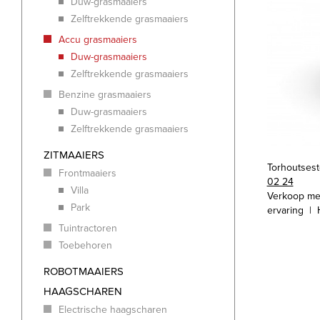
Duw-grasmaaiers
Zelftrekkende grasmaaiers
Accu grasmaaiers
Duw-grasmaaiers
Zelftrekkende grasmaaiers
Benzine grasmaaiers
Duw-grasmaaiers
Zelftrekkende grasmaaiers
ZITMAAIERS
Torhoutses
Frontmaaiers
02 24
Villa
Verkoop me
Park
ervaring | 
Tuintractoren
Toebehoren
ROBOTMAAIERS
HAAGSCHAREN
Electrische haagscharen