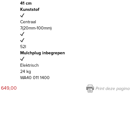
41 cm
Kunststof
Centraal
7(20mm-100mm)
52l
Mulchplug inbegrepen
Elektrisch
24 kg
WA40 011 1400
 649,00
Print deze pagina