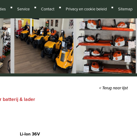
■
■
■
■
ies
Service
Contact
Privacy en cookie beleid
Sitemap
< Terug naar lijst
batterij & lader
Li-Ion 36V