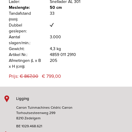
Lader:
Snellader AL 301
Meslengte:
50 cm
Tandafstand
33
(mm):
Dubbel
geslepen:
Aantal
3.000
slagen/min.:
Gewicht:
4,3 kg
Artikel Nr.:
4859 011 2910
Afmetingen (L x B
205
x H (cm)):
Prijs:
€ 867,00
€ 799,00
Ligging
Carron Tuinmachines Cédric Carron
Torhoutsesteenweg 299
8210 Zedelgem
BE 1029.468.621