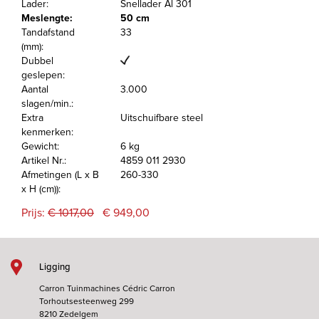
Lader:
Snellader Al 301
Meslengte:
50 cm
Tandafstand
33
(mm):
Dubbel
geslepen:
Aantal
3.000
slagen/min.:
Extra
Uitschuifbare steel
kenmerken:
Gewicht:
6 kg
Artikel Nr.:
4859 011 2930
Afmetingen (L x B
260-330
x H (cm)):
Prijs:
€ 1017,00
€ 949,00
Ligging
Carron Tuinmachines Cédric Carron
Torhoutsesteenweg 299
8210 Zedelgem