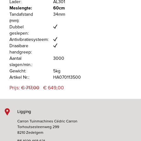
Lader:
AL301
Meslengte:
60cm
Tandafstand
34mm
(mm):
Dubbel
geslepen:
Antivibratiesysteem:
Draaibare
handgreep:
Aantal
3000
slagen/min.:
Gewicht:
5kg
Artikel Nr.:
HA070113500
Prijs:
€ 717,00
€ 649,00
Ligging
Carron Tuinmachines Cédric Carron
Torhoutsesteenweg 299
8210 Zedelgem