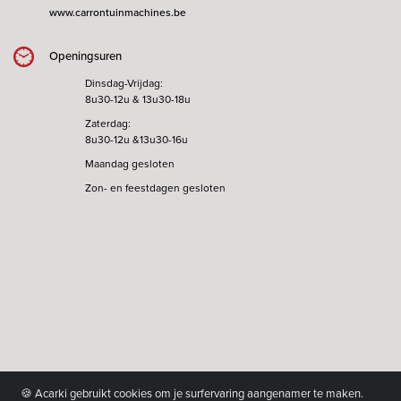
www.carrontuinmachines.be
Openingsuren
Dinsdag-Vrijdag:
8u30-12u & 13u30-18u
Zaterdag:
8u30-12u &13u30-16u
Maandag gesloten
Zon- en feestdagen gesloten
🍪 Acarki gebruikt cookies om je surfervaring aangenamer te maken.