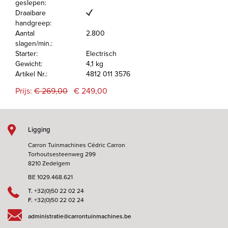
geslepen:
Draaibare
handgreep:
Aantal
2.800
slagen/min.:
Starter:
Electrisch
Gewicht:
4,1 kg
Artikel Nr.:
4812 011 3576
Prijs:
€ 269,00
€ 249,00
Ligging
Carron Tuinmachines Cédric Carron
Torhoutsesteenweg 299
8210 Zedelgem
BE 1029.468.621
T.
+32(0)50 22 02 24
F.
+32(0)50 22 02 24
administratie@carrontuinmachines.be