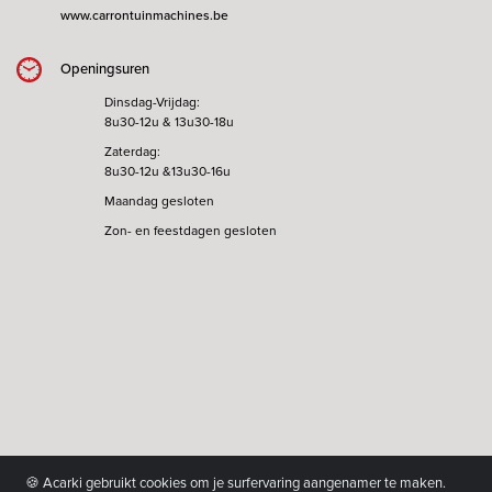
www.carrontuinmachines.be
Openingsuren
Dinsdag-Vrijdag:
8u30-12u & 13u30-18u
Zaterdag:
8u30-12u &13u30-16u
Maandag gesloten
Zon- en feestdagen gesloten
🍪 Acarki gebruikt cookies om je surfervaring aangenamer te maken.