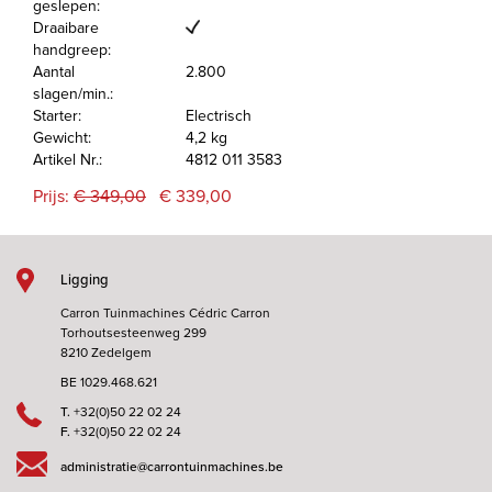
geslepen:
Draaibare
handgreep:
Aantal
2.800
slagen/min.:
Starter:
Electrisch
Gewicht:
4,2 kg
Artikel Nr.:
4812 011 3583
Prijs:
€ 349,00
€ 339,00
Ligging
Carron Tuinmachines Cédric Carron
Torhoutsesteenweg 299
8210 Zedelgem
BE 1029.468.621
T.
+32(0)50 22 02 24
F.
+32(0)50 22 02 24
administratie@carrontuinmachines.be