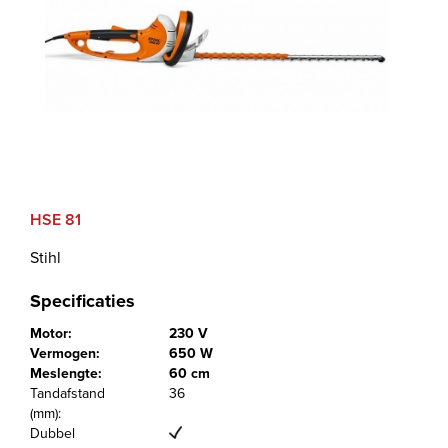
HSE 81
Stihl
Specificaties
Motor:
230 V
Vermogen:
650 W
Meslengte:
60 cm
Tandafstand
36
(mm):
Dubbel