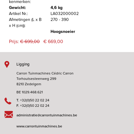
kenmerken:
Gewicht:
4,6 kg
Artikel Nr.:
LA032000002
Afmetingen (L x B
270 - 390
x H (cm)):
Hoogsnoeier
Prijs:
€ 699,00
€ 669,00
Ligging
Carron Tuinmachines Cédric Carron
Torhoutsesteenweg 299
8210 Zedelgem
BE 1029.468.621
T.
+32(0)50 22 02 24
F.
+32(0)50 22 02 24
administratie@carrontuinmachines.be
www.carrontuinmachines.be