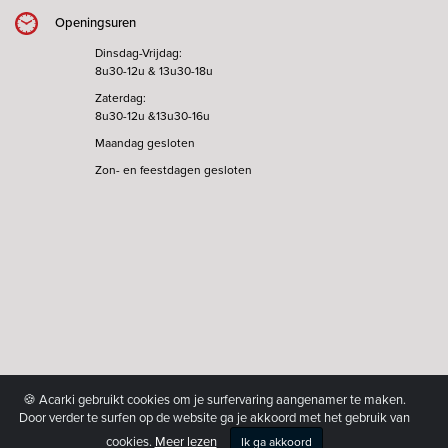
Openingsuren
Dinsdag-Vrijdag:
8u30-12u & 13u30-18u
Zaterdag:
8u30-12u &13u30-16u
Maandag gesloten
Zon- en feestdagen gesloten
🍪 Acarki gebruikt cookies om je surfervaring aangenamer te maken.
Door verder te surfen op de website ga je akkoord met het gebruik van
cookies.
Meer lezen
Ik ga akkoord