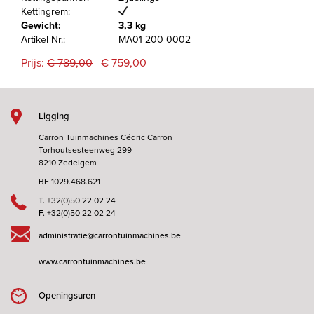
Kettingrem:
Gewicht:
3,3 kg
Artikel Nr.:
MA01 200 0002
Prijs:
€ 789,00
€ 759,00
Ligging
Carron Tuinmachines Cédric Carron
Torhoutsesteenweg 299
8210 Zedelgem
BE 1029.468.621
T.
+32(0)50 22 02 24
F.
+32(0)50 22 02 24
administratie@carrontuinmachines.be
www.carrontuinmachines.be
Openingsuren