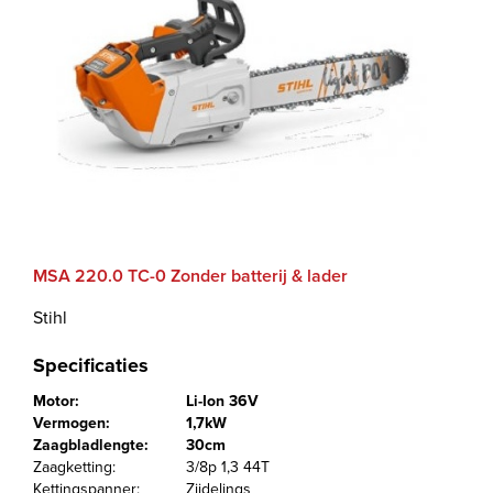
MSA 220.0 TC-0 Zonder batterij & lader
Stihl
Specificaties
Motor:
Li-Ion 36V
Vermogen:
1,7kW
Zaagbladlengte:
30cm
Zaagketting:
3/8p 1,3 44T
Kettingspanner:
Zijdelings