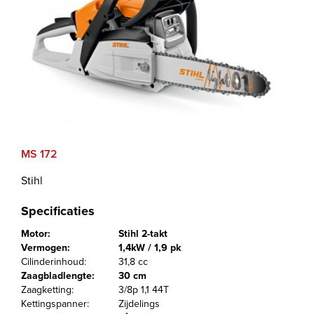
MS 172
Stihl
Specificaties
Motor:
Stihl 2-takt
Vermogen:
1,4kW / 1,9 pk
Cilinderinhoud:
31,8 cc
Zaagbladlengte:
30 cm
Zaagketting:
3/8p 1,1 44T
Kettingspanner:
Zijdelings