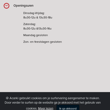
Openingsuren
Dinsdag-Vrijdag:
8u30-12u & 13u30-18u
Zaterdag:
8u30-12u &13u30-16u
Maandag gesloten
Zon- en feestdagen gesloten
🍪 Acarki gebruikt cookies om je surfervaring aangenamer te maken.
Door verder te surfen op de website ga je akkoord met het gebruik van
cookies.
Meer lezen
Ik ga akkoord