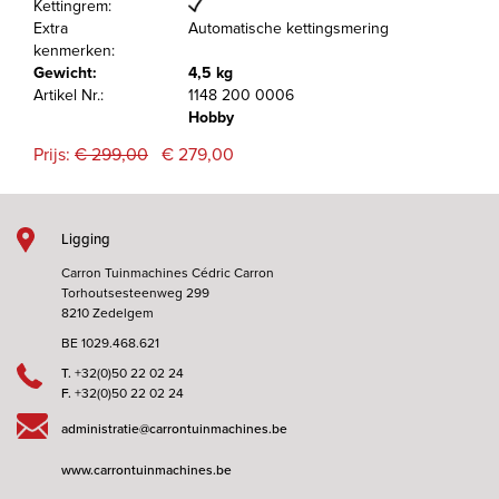
Kettingrem:
Extra
Automatische kettingsmering
kenmerken:
Gewicht:
4,5 kg
Artikel Nr.:
1148 200 0006
Hobby
Prijs:
€ 299,00
€ 279,00
Ligging
Carron Tuinmachines Cédric Carron
Torhoutsesteenweg 299
8210 Zedelgem
BE 1029.468.621
T.
+32(0)50 22 02 24
F.
+32(0)50 22 02 24
administratie@carrontuinmachines.be
www.carrontuinmachines.be