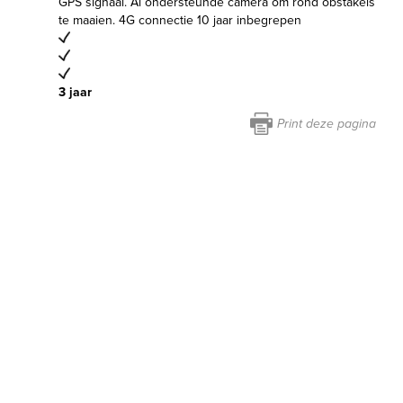
GPS signaal. Ai ondersteunde camera om rond obstakels
te maaien. 4G connectie 10 jaar inbegrepen
3 jaar
Print deze pagina