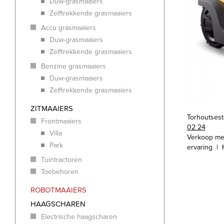
Duw-grasmaaiers
Zelftrekkende grasmaaiers
Accu grasmaaiers
Duw-grasmaaiers
Zelftrekkende grasmaaiers
Benzine grasmaaiers
Duw-grasmaaiers
Zelftrekkende grasmaaiers
ZITMAAIERS
Torhoutses
Frontmaaiers
02 24
Villa
Verkoop me
Park
ervaring | 
Tuintractoren
Toebehoren
ROBOTMAAIERS
HAAGSCHAREN
Electrische haagscharen