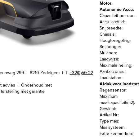
Motor:
Autonomie Accu:
Capaciteit per uur:
Accu laadtijd:
Snijbreedte:
Chassis:
Hoogteregeling:
Snijhoogte:
Mulchen:
Laadwijze:
Maximale helling:
Aantal zones:
teenweg 299 | 8210 Zedelgem |
T.
+32(0)50 22
Laadstation:
Afdak voor laadsta
t advies | Onderhoud met
Regensensor:
Herstelling met garantie
Maximum
maaicapaciteit(m2):
Gewicht:
Artikel Nr.:
Type mes:
Maaisysteem:
Extra kenmerken: