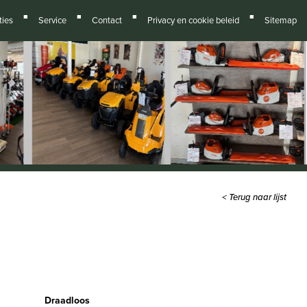
■
■
■
■
ies
Service
Contact
Privacy en cookie beleid
Sitemap
< Terug naar lijst
Draadloos