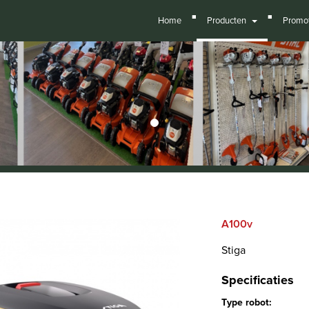
■
■
Home
Producten
Promot
A100v
Stiga
Specificaties
Type robot: