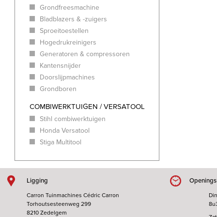
Grondfreesmachine
Bladblazers & -zuigers
Sproeitoestellen
Hogedrukreinigers
Generatoren & compressoren
Kantensnijder
Doorslijpmachines
Grondboren
COMBIWERKTUIGEN / VERSATOOL
Stihl combiwerktuigen
Honda Versatool
Stiga Multitool
Ligging
Openings
Carron Tuinmachines Cédric Carron
Din
Torhoutsesteenweg 299
8u
8210 Zedelgem