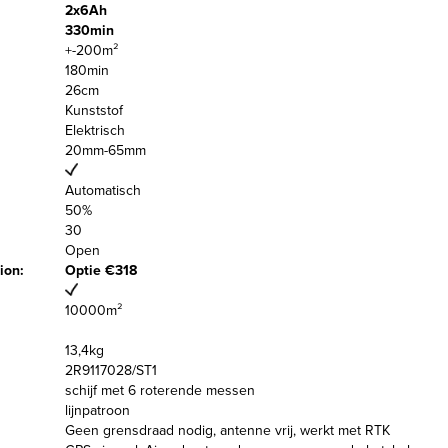
2x6Ah
330min
+-200m²
180min
26cm
Kunststof
Elektrisch
20mm-65mm
Automatisch
50%
30
Open
tion:
Optie €318
10000m²
13,4kg
2R9117028/ST1
schijf met 6 roterende messen
lijnpatroon
Geen grensdraad nodig, antenne vrij, werkt met RTK