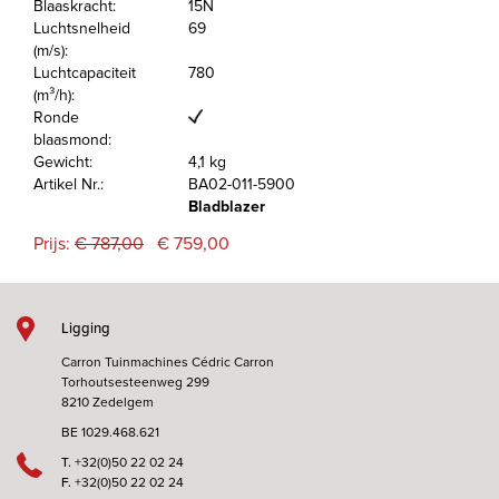
Blaaskracht:
15N
Luchtsnelheid
69
(m/s):
Luchtcapaciteit
780
(m³/h):
Ronde
blaasmond:
Gewicht:
4,1 kg
Artikel Nr.:
BA02-011-5900
Bladblazer
Prijs:
€ 787,00
€ 759,00
Ligging
Carron Tuinmachines Cédric Carron
Torhoutsesteenweg 299
8210 Zedelgem
BE 1029.468.621
T.
+32(0)50 22 02 24
F.
+32(0)50 22 02 24