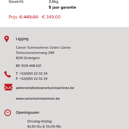
Gewicht:
3,6kg
5 jaar garantie
Prijs:
€ 449,00
€ 349,00
Ligging
Carron Tuinmachines Cédric Carron
Torhoutsesteenweg 299
8210 Zedelgem
BE 1029.468.621
T.
+32(0)50 22 02 24
F.
+32(0)50 22 02 24
administratie@carrontuinmachines.be
www.carrontuinmachines.be
Openingsuren
Dinsdag-Vrijdag:
8u30-12u & 13u30-18u