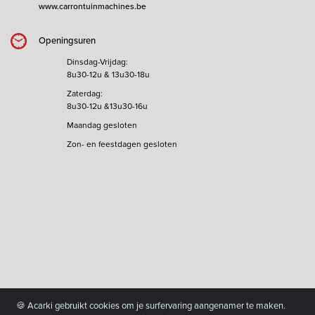
www.carrontuinmachines.be
Openingsuren
Dinsdag-Vrijdag:
8u30-12u & 13u30-18u
Zaterdag:
8u30-12u &13u30-16u
Maandag gesloten
Zon- en feestdagen gesloten
🍪 Acarki gebruikt cookies om je surfervaring aangenamer te maken.