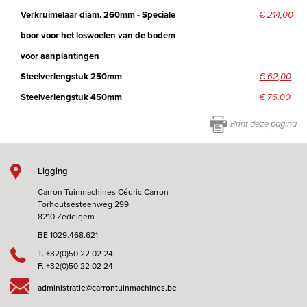
Verkruimelaar diam. 260mm
-
Speciale
€ 214,00
boor voor het loswoelen van de bodem
voor aanplantingen
Steelverlengstuk 250mm
€ 62,00
Steelverlengstuk 450mm
€ 76,00
Print deze pagina
Ligging
Carron Tuinmachines Cédric Carron
Torhoutsesteenweg 299
8210 Zedelgem
BE 1029.468.621
T.
+32(0)50 22 02 24
F.
+32(0)50 22 02 24
administratie@carrontuinmachines.be