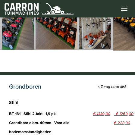
Menu
Grondboren
< Terug naar lijst
Stihl
BT 131
-
Stihl 2-takt
-
1,9 pk
€ 1339,00
€ 1269,00
Grondboor diam. 40mm
-
Voor alle
€ 223,00
bodemomstandigheden