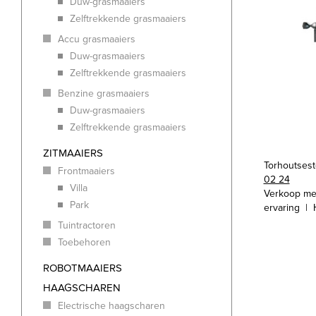
Duw-grasmaaiers
Zelftrekkende grasmaaiers
Accu grasmaaiers
Duw-grasmaaiers
Zelftrekkende grasmaaiers
Benzine grasmaaiers
Duw-grasmaaiers
Zelftrekkende grasmaaiers
ZITMAAIERS
Torhoutses
Frontmaaiers
02 24
Villa
Verkoop me
Park
ervaring | 
Tuintractoren
Toebehoren
ROBOTMAAIERS
HAAGSCHAREN
Electrische haagscharen