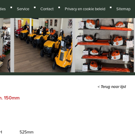
■
■
■
■
ies
Service
Contact
Privacy en cookie beleid
Sitemap
< Terug naar lijst
am. 150mm
 H
525mm