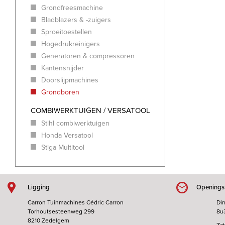
Grondfreesmachine
Bladblazers & -zuigers
Sproeitoestellen
Hogedrukreinigers
Generatoren & compressoren
Kantensnijder
Doorslijpmachines
Grondboren
COMBIWERKTUIGEN / VERSATOOL
Stihl combiwerktuigen
Honda Versatool
Stiga Multitool
Ligging
Openings
Carron Tuinmachines Cédric Carron
Din
Torhoutsesteenweg 299
8u
8210 Zedelgem