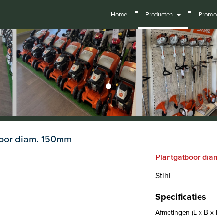
■
■
Home
Producten
Promot
oor diam. 150mm
Plantgatboor di
Stihl
Specificaties
Afmetingen (L x B x