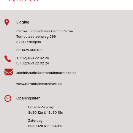
Ligging
Carron Tuinmachines Cédric Carron
Torhoutsesteenweg 299
8210 Zedelgem
BE 1029.468.621
T.
+32(0)50 22 02 24
F.
+32(0)50 22 02 24
administratie@carrontuinmachines.be
www.carrontuinmachines.be
Openingsuren
Dinsdag-Vrijdag:
8u30-12u & 13u30-18u
Zaterdag:
8u30-12u &13u30-16u