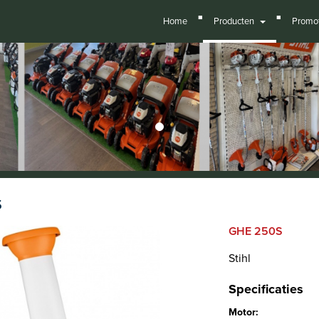
■
■
Home
Producten
Promot
S
GHE 250S
Stihl
Specificaties
Motor: