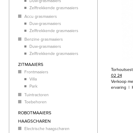
Duw-grasmaaiers
Zelftrekkende grasmaaiers
Accu grasmaaiers
Duw-grasmaaiers
Zelftrekkende grasmaaiers
Benzine grasmaaiers
Duw-grasmaaiers
Zelftrekkende grasmaaiers
ZITMAAIERS
Torhoutses
Frontmaaiers
02 24
Villa
Verkoop me
Park
ervaring | 
Tuintractoren
Toebehoren
ROBOTMAAIERS
HAAGSCHAREN
Electrische haagscharen