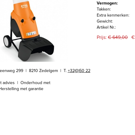
Vermogen:
Takken:
Extra kenmerken:
Gewicht:
Artikel Nr.:
Prijs:
€ 649,00
€
teenweg 299 | 8210 Zedelgem |
T.
+32(0)50 22
t advies | Onderhoud met
Herstelling met garantie