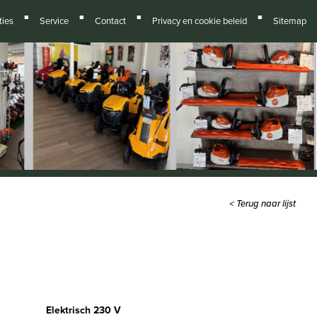
■
■
■
■
ies
Service
Contact
Privacy en cookie beleid
Sitemap
< Terug naar lijst
Elektrisch 230 V