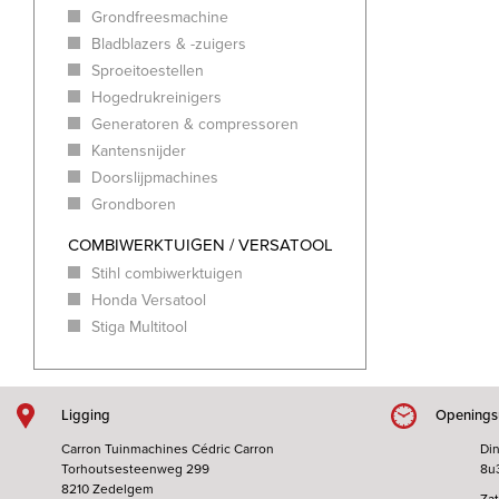
Grondfreesmachine
Bladblazers & -zuigers
Sproeitoestellen
Hogedrukreinigers
Generatoren & compressoren
Kantensnijder
Doorslijpmachines
Grondboren
COMBIWERKTUIGEN / VERSATOOL
Stihl combiwerktuigen
Honda Versatool
Stiga Multitool
Ligging
Openings
Carron Tuinmachines Cédric Carron
Din
Torhoutsesteenweg 299
8u
8210 Zedelgem