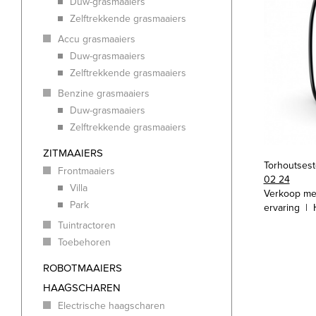
Duw-grasmaaiers
Zelftrekkende grasmaaiers
Accu grasmaaiers
Duw-grasmaaiers
Zelftrekkende grasmaaiers
Benzine grasmaaiers
Duw-grasmaaiers
Zelftrekkende grasmaaiers
ZITMAAIERS
Torhoutses
Frontmaaiers
02 24
Villa
Verkoop me
Park
ervaring | 
Tuintractoren
Toebehoren
ROBOTMAAIERS
HAAGSCHAREN
Electrische haagscharen