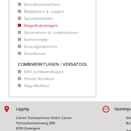
Grondfreesmachine
Bladblazers & -zuigers
Sproeitoestellen
Hogedrukreinigers
Generatoren & compressoren
Kantensnijder
Doorslijpmachines
Grondboren
COMBIWERKTUIGEN / VERSATOOL
Stihl combiwerktuigen
Honda Versatool
Stiga Multitool
Ligging
Openings
Carron Tuinmachines Cédric Carron
Din
Torhoutsesteenweg 299
8u
8210 Zedelgem