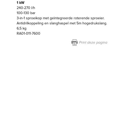
1 kW
240-270 l/h
100-130 bar
3-in-1 sproeikop met geïntegreerde roterende sproeier.
Antidrilkoppeling en slanghaspel met 5m hogedrukslang.
6,5 kg
RA01-011-7600
Print deze pagina