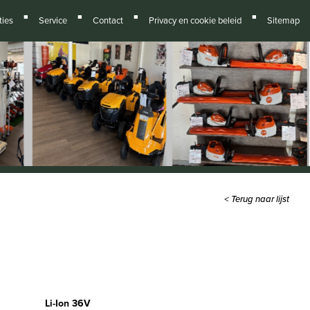
■
■
■
■
ies
Service
Contact
Privacy en cookie beleid
Sitemap
< Terug naar lijst
Li-Ion 36V