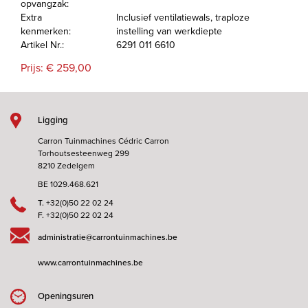
opvangzak:
Extra
Inclusief ventilatiewals, traploze
kenmerken:
instelling van werkdiepte
Artikel Nr.:
6291 011 6610
Prijs: € 259,00
Ligging
Carron Tuinmachines Cédric Carron
Torhoutsesteenweg 299
8210 Zedelgem
BE 1029.468.621
T.
+32(0)50 22 02 24
F.
+32(0)50 22 02 24
administratie@carrontuinmachines.be
www.carrontuinmachines.be
Openingsuren