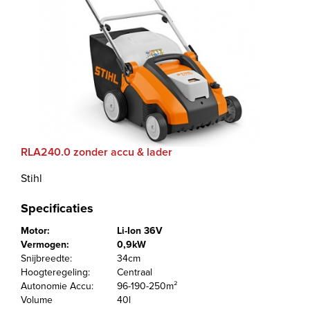
RLA240.0 zonder accu & lader
Stihl
Specificaties
Motor:
Li-Ion 36V
Vermogen:
0,9kW
Snijbreedte:
34cm
Hoogteregeling:
Centraal
Autonomie Accu:
96-190-250m²
Volume
40l