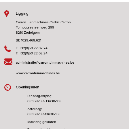
Ligging
Carron Tuinmachines Cédric Carron
Torhoutsesteenweg 299
8210 Zedelgem
BE 1029.468.621
T.
+32(0)50 22 02 24
F.
+32(0)50 22 02 24
administratie@carrontuinmachines.be
www.carrontuinmachines.be
Openingsuren
Dinsdag-Vrijdag:
8u30-12u & 13u30-18u
Zaterdag:
8u30-12u &13u30-16u
Maandag gesloten