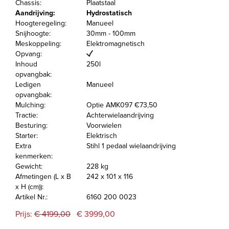
Chassis:
Plaatstaal
Aandrijving:
Hydrostatisch
Hoogteregeling:
Manueel
Snijhoogte:
30mm - 100mm
Meskoppeling:
Elektromagnetisch
Opvang:
Inhoud
250l
opvangbak:
Ledigen
Manueel
opvangbak:
Mulching:
Optie AMK097 €73,50
Tractie:
Achterwielaandrijving
Besturing:
Voorwielen
Starter:
Elektrisch
Extra
Stihl 1 pedaal wielaandrijving
kenmerken:
Gewicht:
228 kg
Afmetingen (L x B
242 x 101 x 116
x H (cm)):
Artikel Nr.:
6160 200 0023
Prijs:
€ 4199,00
€ 3999,00