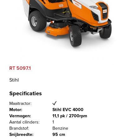
RT 5097.1
Stihl
Specificaties
Maaitractor:
Motor:
Stihl EVC 4000
Vermogen:
11,1 pk / 2700rpm
Aantal cilinders:
1
Brandstof:
Benzine
Snijbreedte:
95 cm