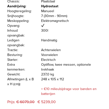
Chassis:
Plaatstaal
Aandrijving:
Hydrostaat
Hoogteregeling:
Manueel
Snijhoogte:
7 (30mm - 90mm)
Meskoppeling:
Elektromagnetisch
Opvang:
Inhoud
300l
opvangbak:
Ledigen
Handmatig
opvangbak:
Tractie:
Achterwielen
Besturing:
Voorwielen
Starter:
Electrisch
Extra
Optiflow, twee messen, optionele
kenmerken:
trekhaak
Gewicht:
237,0 kg
Afmetingen (L x B
248 x 105 x 112
x H (cm)):
+ €10 milieubijdrage voor banden en
batterijen
Prijs:
€ 6079,00
€ 5239,00