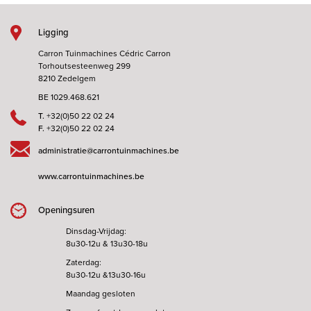
Ligging
Carron Tuinmachines Cédric Carron
Torhoutsesteenweg 299
8210 Zedelgem
BE 1029.468.621
T.
+32(0)50 22 02 24
F.
+32(0)50 22 02 24
administratie@carrontuinmachines.be
www.carrontuinmachines.be
Openingsuren
Dinsdag-Vrijdag:
8u30-12u & 13u30-18u
Zaterdag:
8u30-12u &13u30-16u
Maandag gesloten